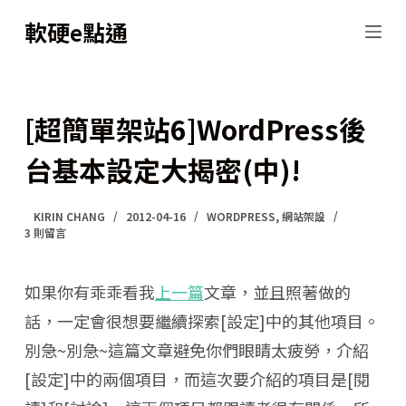
跳
軟硬e點通
至
主
要
[超簡單架站6]WordPress後
內
台基本設定大揭密(中)!
容
KIRIN CHANG
2012-04-16
WORDPRESS
,
網站架設
3 則留言
如果你有乖乖看我
上一篇
文章，並且照著做的
話，一定會很想要繼續探索[設定]中的其他項目。
別急~別急~這篇文章避免你們眼睛太疲勞，介紹
[設定]中的兩個項目，而這次要介紹的項目是[閱