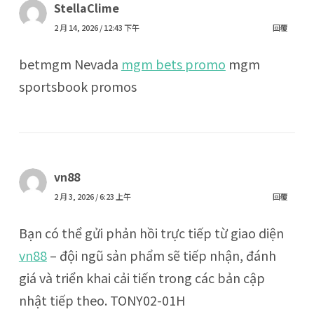
StellaClime
2 月 14, 2026 / 12:43 下午
回覆
betmgm Nevada
mgm bets promo
mgm
sportsbook promos
vn88
2 月 3, 2026 / 6:23 上午
回覆
Bạn có thể gửi phản hồi trực tiếp từ giao diện
vn88
– đội ngũ sản phẩm sẽ tiếp nhận, đánh
giá và triển khai cải tiến trong các bản cập
nhật tiếp theo. TONY02-01H