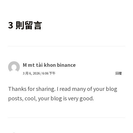
3 則留言
M mt tài khon binance
3 月 6, 2026 / 6:06 下午
回覆
Thanks for sharing. I read many of your blog
posts, cool, your blog is very good.