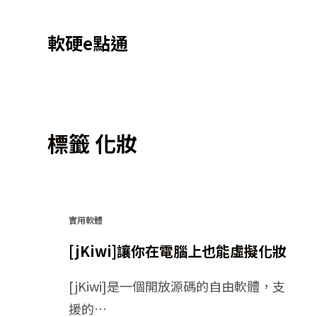
跳
軟硬e點通
至
主
要
內
容
標籤
化妝
實用軟體
[jKiwi]讓你在電腦上也能虛擬化妝
[jKiwi]是一個開放源碼的自由軟體，支
援的…