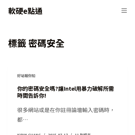
跳
軟硬e點通
至
主
要
標籤
密碼安全
內
容
好站報你知
你的密碼安全嗎?讓Intel用暴力破解所需
時間告訴你!
很多網站或是在你註冊論壇輸入密碼時，
都…
KIRIN CHANG
2015-07-17
11 則留言