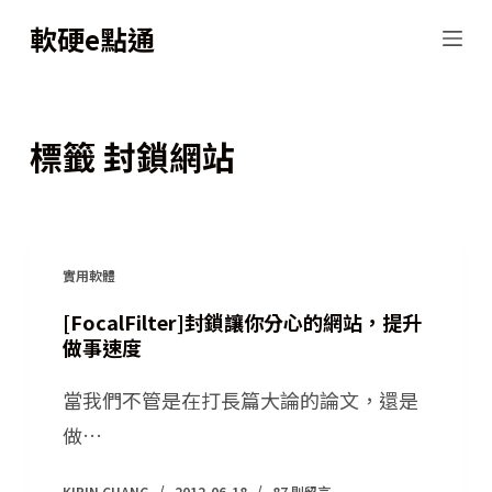
跳
軟硬e點通
至
主
要
標籤
封鎖網站
內
容
實用軟體
[FocalFilter]封鎖讓你分心的網站，提升
做事速度
當我們不管是在打長篇大論的論文，還是
做…
KIRIN CHANG
2012-06-18
87 則留言