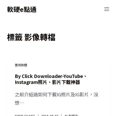
跳
軟硬e點通
至
主
要
標籤
影像轉檔
內
容
實用軟體
By Click Downloader-YouTube、
Instagram照片、影片下載神器
之前介紹過如何下載IG照片及IG影片，沒
想…
KIRIN CHANG
2016-08-02
41 則留言