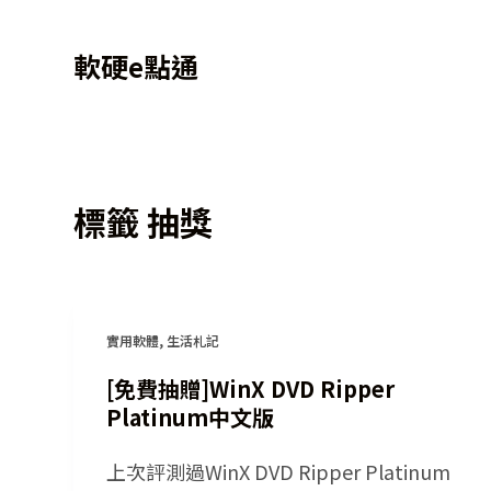
跳
軟硬e點通
至
主
要
內
容
標籤
抽獎
實用軟體
,
生活札記
[免費抽贈]WinX DVD Ripper
Platinum中文版
上次評測過WinX DVD Ripper Platinum