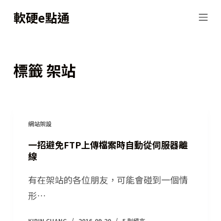
跳
軟硬e點通
至
主
要
標籤
架站
內
容
網站架設
一招避免FTP上傳檔案時自動從伺服器離
線
有在架站的各位朋友，可能會碰到一個情
形…
KIRIN CHANG
2016-09-20
5 則留言