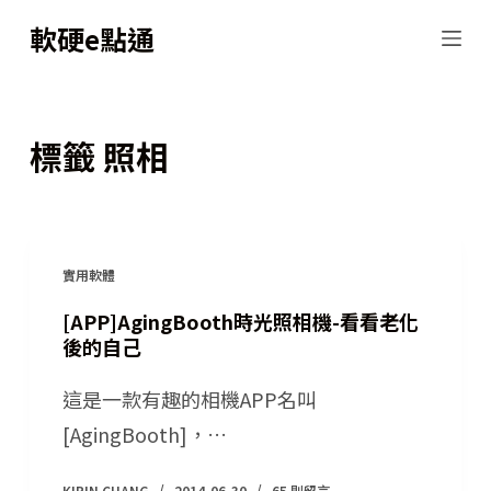
跳
軟硬e點通
至
主
要
標籤
照相
內
容
實用軟體
[APP]AgingBooth時光照相機-看看老化
後的自己
這是一款有趣的相機APP名叫
[AgingBooth]，…
KIRIN CHANG
2014-06-30
65 則留言