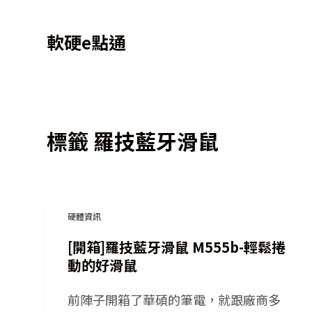
跳
軟硬e點通
至
主
要
內
容
標籤
羅技藍牙滑鼠
硬體資訊
[開箱]羅技藍牙滑鼠 M555b-輕鬆捲
動的好滑鼠
前陣子開箱了華碩的筆電，就跟廠商多