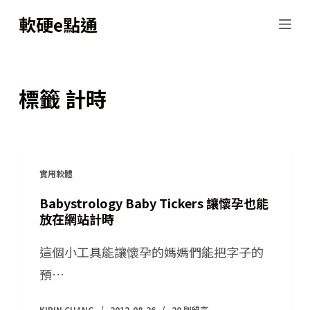
跳
軟硬e點通
至
主
要
標籤
計時
內
容
實用軟體
Babystrology Baby Tickers 讓懷孕也能
放在網站計時
這個小工具能讓懷孕的媽媽們能把字子的
預…
KIRIN CHANG
2012-08-26
20 則留言