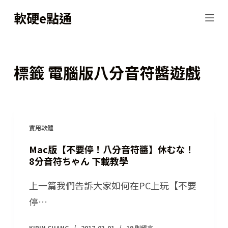
跳
軟硬e點通
至
主
要
標籤
電腦版八分音符醬遊戲
內
容
實用軟體
Mac版【不要停！八分音符醬】休むな！
8分音符ちゃん 下載教學
上一篇我們告訴大家如何在PC上玩【不要
停…
KIRIN CHANG
2017-03-01
19 則留言