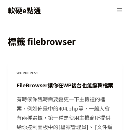
跳
軟硬e點通
至
主
要
標籤
filebrowser
內
容
WORDPRESS
FileBrowser讓你在WP後台也能編輯檔案
有時候你臨時需要變更一下主機裡的檔
案，例如佈景中的404.php等，一般人會
有兩種選擇，第一種是使用主機商所提供
給你控制面板中的[檔案管理員]、 [文件編