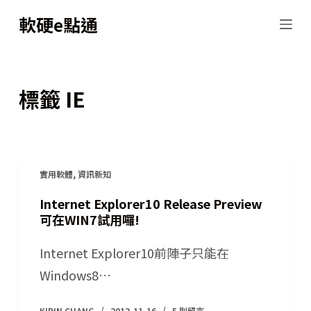
跳
軟硬e點通
至
主
要
標籤
IE
內
容
實用軟體
,
資訊新知
Internet Explorer10 Release Preview
可在WIN7試用囉!
Internet Explorer10前陣子只能在
Windows8…
KIRIN CHANG
2012-11-16
5 則留言