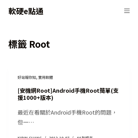
跳
軟硬e點通
至
主
要
標籤
Root
內
容
好站報你知
,
實用軟體
[安機網Root]Android手機Root簡單(支
援1000+版本)
最近在看關於Android手機Root的問題，
但一…
KIRIN CHANG
2012-10-07
44 則留言