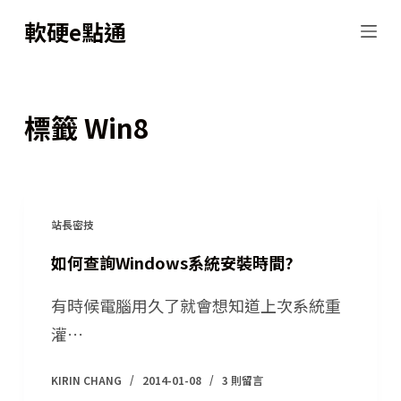
跳
軟硬e點通
至
主
要
標籤
Win8
內
容
站長密技
如何查詢Windows系統安裝時間?
有時候電腦用久了就會想知道上次系統重
灌…
KIRIN CHANG
2014-01-08
3 則留言