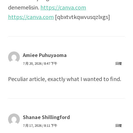
denemelisin.
https://canva.com
https://canva.com
[qbxtvtkqwvusqzlxgs]
Amiee Puhuyaoma
7 月 20, 2026 / 8:47 下午
回覆
Peculiar article, exactly what I wanted to find.
Shanae Shillingford
7 月 17, 2026 / 8:11 下午
回覆