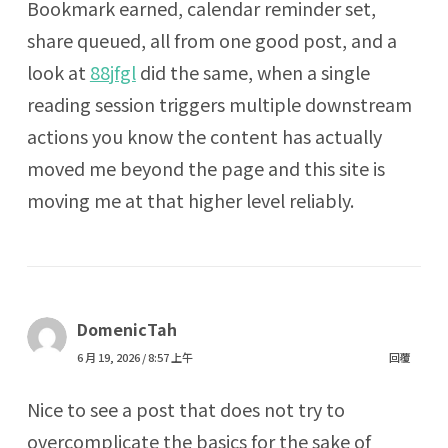
Bookmark earned, calendar reminder set,
share queued, all from one good post, and a
look at
88jfgl
did the same, when a single
reading session triggers multiple downstream
actions you know the content has actually
moved me beyond the page and this site is
moving me at that higher level reliably.
DomenicTah
6 月 19, 2026 / 8:57 上午
回覆
Nice to see a post that does not try to
overcomplicate the basics for the sake of