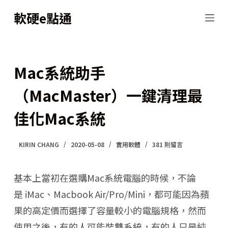
跳
軟硬e點通
至
主
要
Mac系統助手
內
（MacMaster）一鍵清理最
容
佳化Mac系統
KIRIN CHANG
2020-05-08
實用軟體
381 則留言
基本上當初在選購Mac系統電腦的時候，不論
是 iMac、Macbook Air/Pro/Mini，都可能因為蘋
果的高定價而選擇了容量較小的電腦規格，然而
使用之後，有的人可能裝雙系統，有的人只是純