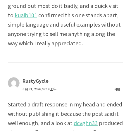
ground but most do it badly, and a quick visit
to
kuaib101
confirmed this one stands apart,
simple language and useful examples without
anyone trying to sell me anything along the
way which I really appreciated.
RustyGycle
6 月 21, 2026 / 6:19 上午
回覆
Started a draft response in my head and ended
without publishing it because the post said it
well enough, and a look at
dcvghn33
produced