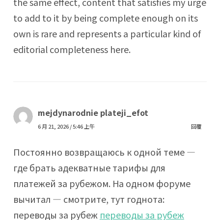
the same effect, content that satisfies my urge
to add to it by being complete enough on its
own is rare and represents a particular kind of
editorial completeness here.
mejdynarodnie plateji_efot
6 月 21, 2026 / 5:46 上午
回覆
Постоянно возвращаюсь к одной теме —
где брать адекватные тарифы для
платежей за рубежом. На одном форуме
вычитал — смотрите, тут годнота:
переводы за рубеж
переводы за рубеж