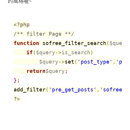
的風格喔~
<?php
/** filter Page **/
function
 sofree_filter_search
(
$query
if
(
$query
->
is_search
)
$query
-
>
set
(
'post_type'
,
'pos
return
$query
;
}
;
add_filter
(
'pre_get_posts'
,
'sofree_f
?>