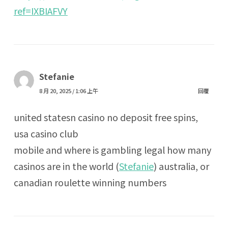
ref=IXBIAFVY
Stefanie
8 月 20, 2025 / 1:06 上午
回覆
united statesn casino no deposit free spins,
usa casino club
mobile and where is gambling legal how many
casinos are in the world (
Stefanie
) australia, or
canadian roulette winning numbers