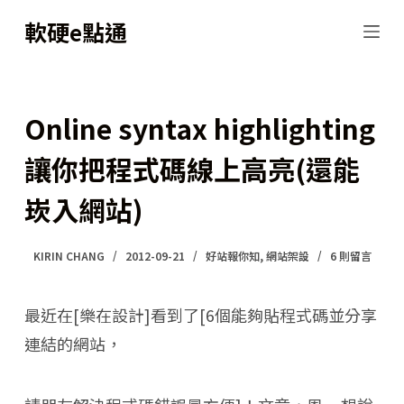
跳
軟硬e點通
至
主
要
Online syntax highlighting
內
讓你把程式碼線上高亮(還能
容
崁入網站)
KIRIN CHANG
2012-09-21
好站報你知
,
網站架設
6 則留言
最近在[樂在設計]看到了[6個能夠貼程式碼並分享
連結的網站，