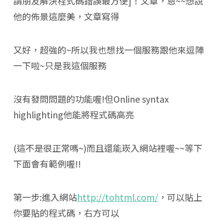
請朋友解決程式碼錯誤最方便]！文章，恩~~想說
他的佈景這麼美，文章寫得
又好，超強的~所以我也想找一個服務跟他來逗陣
一下啦~只是我這個服務
沒有發問問題的功能喔!但Online syntax
highlighting他能將程式碼高亮
(這不是很正常嗎~)而且還能崁入網站裡喔~~等下
下面會有範例喔!!
第一步:進入網站
http://tohtml.com/
，可以貼上
你要貼的程式碼，右方可以