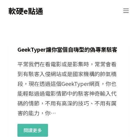
跳
軟硬e點通
至
主
要
內
GeekTyper讓你當個自嗨型的偽專業駭客
容
平常我們在看電影或是影集時，常常會看
到有駭客入侵網站或是國家機構的帥氣橋
段，現在透過這個GeekTyper網頁，你也
能輕鬆過過電影情節中的駭客神奇輸入代
碼的情節，不用有高深的技巧、不用有厲
害的能力，你…
閱讀更多